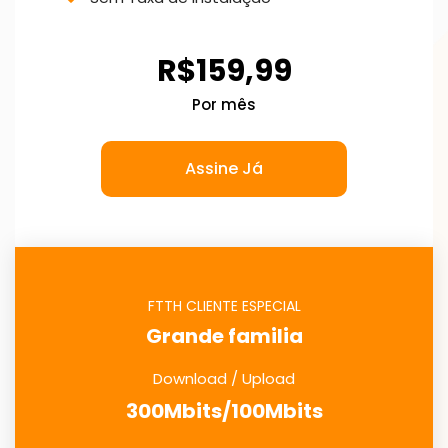
R$159,99
Por mês
Assine Já
FTTH CLIENTE ESPECIAL
Grande familia
Download / Upload
300Mbits/100Mbits