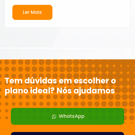
Ler Mais
Tem dúvidas em escolher o
plano ideal? Nós ajudamos
WhatsApp